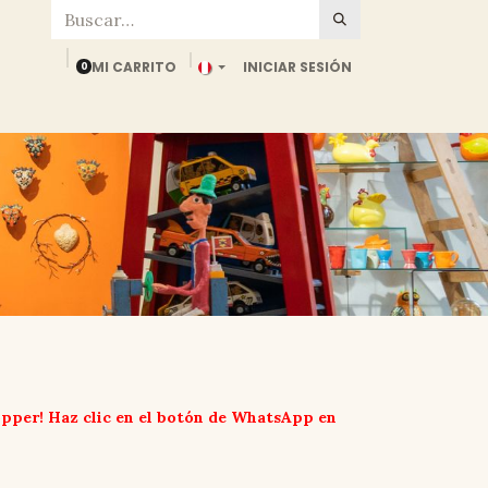
MI CARRITO
INICIAR SESIÓN
0
ía
Ropa
Accesorios
Niños
Café
SED
Blog
opper! Haz clic en el botón de WhatsApp en