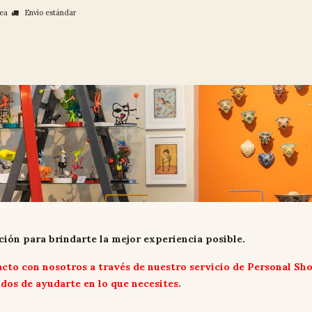
nea
Envío estándar
Arte & Artesanía
Casa & Deco
Joyer
ión para brindarte la mejor experiencia posible.
acto con nosotros a través de nuestro servicio de Personal Sh
dos de ayudarte en lo que necesites.